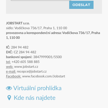
ODESLAT
JOBSTART s.r.o.
sídlo: Vodičkova 736/17, Praha 1, 110 00
provozovna a korespondenční adresa: Vodičkova 736/17, Praha
1, 110 00
IČ:
284 94 482
DIČ:
CZ 284 94 482
bankovní spojení:
3847999001/5500
tel:
+420 605 588 885
web:
www.jobstart.cz
e-mail:
recepce@jobstart.cz
Facebook:
www.facebook.com/Jobstart
Virtuální prohlídka
Kde nás najdete