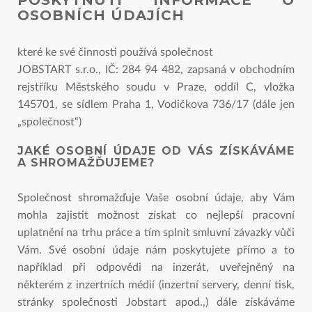
POSKYTNUTÍ INFORMACE O
OSOBNÍCH ÚDAJÍCH
které ke své činnosti používá společnost
JOBSTART s.r.o., IČ: 284 94 482, zapsaná v obchodním
rejstříku Městského soudu v Praze, oddíl C, vložka
145701, se sídlem Praha 1, Vodičkova 736/17 (dále jen
„společnost“)
JAKÉ OSOBNÍ ÚDAJE OD VÁS ZÍSKÁVÁME
A SHROMAŽĎUJEME?
Společnost shromažďuje Vaše osobní údaje, aby Vám
mohla zajistit možnost získat co nejlepší pracovní
uplatnění na trhu práce a tím splnit smluvní závazky vůči
Vám. Své osobní údaje nám poskytujete přímo a to
například při odpovědi na inzerát, uveřejněný na
některém z inzertních médií (inzertní servery, denní tisk,
stránky společnosti Jobstart apod.,) dále získáváme