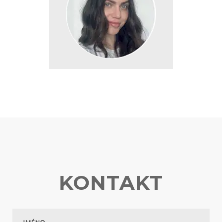
zápalu začala působit jako recruter.
Ráda sportuje a tráví čas venku v
přírodě. Práce se nebojí, o čem
svědčí také to, že se za námi
přestěhovala přes celou Republiku.
Asi jsme se jí líbili tolik jako ona nám.
KONTAKT