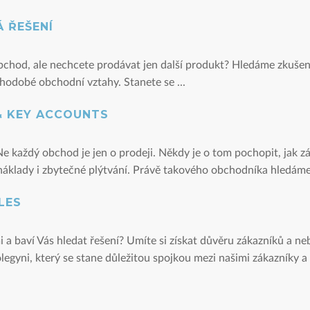
 ŘEŠENÍ
obchod, ale nechcete prodávat jen další produkt? Hledáme zkuš
hodobé obchodní vztahy. Stanete se ...
& KEY ACCOUNTS
každý obchod je jen o prodeji. Někdy je o tom pochopit, jak záka
náklady i zbytečné plýtvání. Právě takového obchodníka hledáme
ALES
i a baví Vás hledat řešení? Umíte si získat důvěru zákazníků a ne
egyni, který se stane důležitou spojkou mezi našimi zákazníky