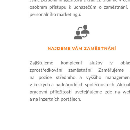
Jsme personální agentura s tradicí. Sídlíme v ce
osobním přístupu k uchazečům o zaměstnání. 
personálního marketingu.
NAJDEME VÁM ZAMĚSTNÁNÍ
Zajišťujeme komplexní služby v oblas
zprostředkování zaměstnání. Zaměřujeme 
na pozice středního a vyššího managemen
v českých a nadnárodních společnostech. Aktuál
pracovní příležitosti uveřejňujeme zde na we
a na inzertních portálech.