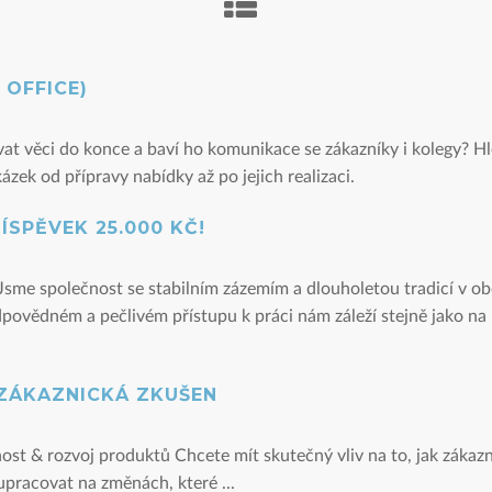
OFFICE)
vat věci do konce a baví ho komunikace se zákazníky i kolegy? 
ázek od přípravy nabídky až po jejich realizaci.
ÍSPĚVEK 25.000 KČ!
Jsme společnost se stabilním zázemím a dlouholetou tradicí v ob
ovědném a pečlivém přístupu k práci nám záleží stejně jako na n
 ZÁKAZNICKÁ ZKUŠEN
st & rozvoj produktů Chcete mít skutečný vliv na to, jak zákazní
lupracovat na změnách, které ...