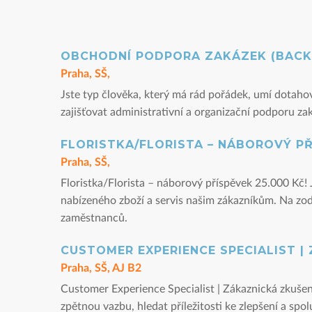
OBCHODNÍ PODPORA ZAKÁZEK (BACK 
Praha, SŠ,
Jste typ člověka, který má rád pořádek, umí dotaho
zajišťovat administrativní a organizační podporu zak
FLORISTKA/FLORISTA – NÁBOROVÝ PŘ
Praha, SŠ,
Floristka/Florista – náborový příspěvek 25.000 Kč! 
nabízeného zboží a servis našim zákazníkům. Na zodp
zaměstnanců.
CUSTOMER EXPERIENCE SPECIALIST |
Praha, SŠ, AJ B2
Customer Experience Specialist | Zákaznická zkušeno
zpětnou vazbu, hledat příležitosti ke zlepšení a spo