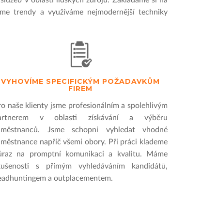
služeb v oblasti lidských zdrojů. Zakládáme si na
me trendy a využíváme nejmodernější techniky
VYHOVÍME SPECIFICKÝM POŽADAVKŮM
FIREM
ro naše klienty jsme profesionálním a spolehlivým
artnerem v oblasti získávání a výběru
aměstnanců. Jsme schopni vyhledat vhodné
aměstnance napříč všemi obory. Při práci klademe
ůraz na promptní komunikaci a kvalitu. Máme
kušenosti s přímým vyhledáváním kandidátů,
eadhuntingem a outplacementem.