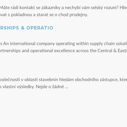
lí? Máte rádi kontakt se zákazníky a nechybí vám selský rozum? H
at s pokladnou a starat se o chod prodejny.
ERSHIPS & OPERATIO
s An international company operating within supply chain solutio
partnerships and operational excellence across the Central & Eas
polečnosti v oblasti stavebnin hledám obchodního zástupce, kte
 vlastní výsledky. Nejde o žádné ...