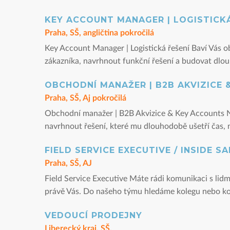
KEY ACCOUNT MANAGER | LOGISTICKÁ
Praha, SŠ, angličtina pokročilá
Key Account Manager | Logistická řešení Baví Vás 
zákazníka, navrhnout funkční řešení a budovat dlou
OBCHODNÍ MANAŽER | B2B AKVIZICE 
Praha, SŠ, Aj pokročilá
Obchodní manažer | B2B Akvizice & Key Accounts Ne 
navrhnout řešení, které mu dlouhodobě ušetří čas, 
FIELD SERVICE EXECUTIVE / INSIDE S
Praha, SŠ, AJ
Field Service Executive Máte rádi komunikaci s lidm
právě Vás. Do našeho týmu hledáme kolegu nebo kol
VEDOUCÍ PRODEJNY
Liberecký kraj, SŠ,