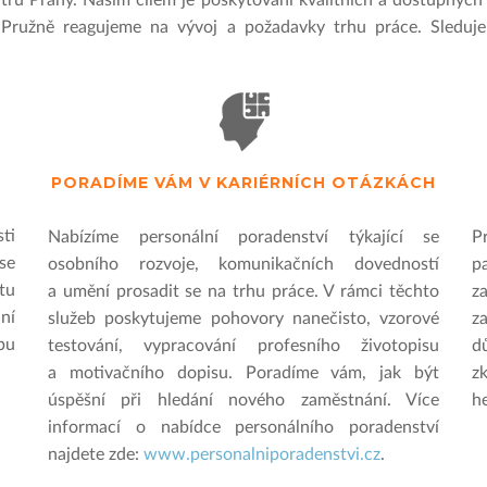
ntru Prahy. Naším cílem je poskytování kvalitních a dostupných 
Pružně reagujeme na vývoj a požadavky trhu práce. Sleduje
PORADÍME VÁM V KARIÉRNÍCH OTÁZKÁCH
ti
Nabízíme personální poradenství týkající se
P
se
osobního rozvoje, komunikačních dovedností
p
tu
a umění prosadit se na trhu práce. V rámci těchto
z
ní
služeb poskytujeme pohovory nanečisto, vzorové
z
bu
testování, vypracování profesního životopisu
d
a motivačního dopisu. Poradíme vám, jak být
z
úspěšní při hledání nového zaměstnání. Více
h
informací o nabídce personálního poradenství
najdete zde:
www.personalniporadenstvi.cz
.